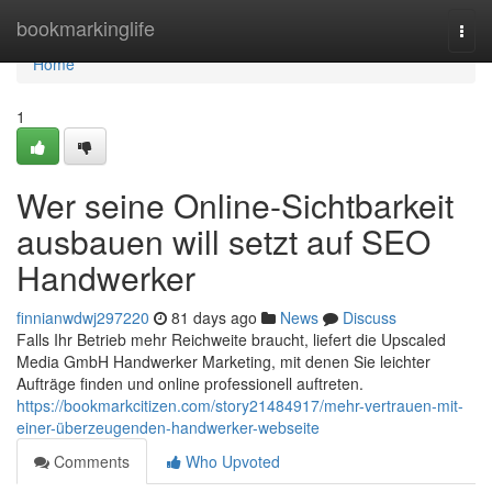
Home
bookmarkinglife
Togg
navi
Home
1
Wer seine Online-Sichtbarkeit
ausbauen will setzt auf SEO
Handwerker
finnianwdwj297220
81 days ago
News
Discuss
Falls Ihr Betrieb mehr Reichweite braucht, liefert die Upscaled
Media GmbH Handwerker Marketing, mit denen Sie leichter
Aufträge finden und online professionell auftreten.
https://bookmarkcitizen.com/story21484917/mehr-vertrauen-mit-
einer-überzeugenden-handwerker-webseite
Comments
Who Upvoted