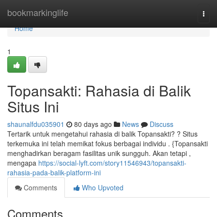
Home
bookmarkinglife
Togg
navi
Home
1
Topansakti: Rahasia di Balik
Situs Ini
shaunalfdu035901
80 days ago
News
Discuss
Tertarik untuk mengetahui rahasia di balik Topansakti? ? Situs
terkemuka ini telah memikat fokus berbagai individu . {Topansakti
menghadirkan beragam fasilitas unik sungguh. Akan tetapi ,
mengapa
https://social-lyft.com/story11546943/topansakti-
rahasia-pada-balik-platform-ini
Comments
Who Upvoted
Comments