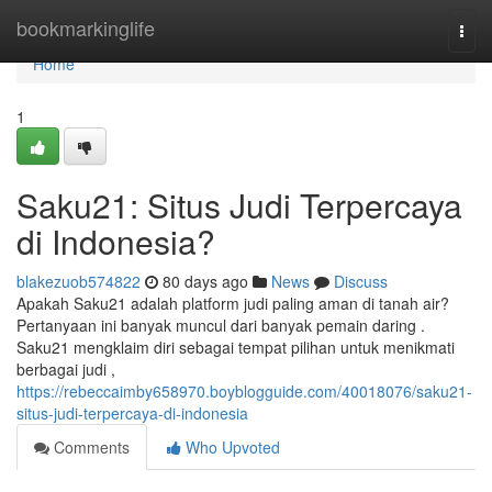
Home
bookmarkinglife
Togg
navi
Home
1
Saku21: Situs Judi Terpercaya
di Indonesia?
blakezuob574822
80 days ago
News
Discuss
Apakah Saku21 adalah platform judi paling aman di tanah air?
Pertanyaan ini banyak muncul dari banyak pemain daring .
Saku21 mengklaim diri sebagai tempat pilihan untuk menikmati
berbagai judi ,
https://rebeccaimby658970.boyblogguide.com/40018076/saku21-
situs-judi-terpercaya-di-indonesia
Comments
Who Upvoted