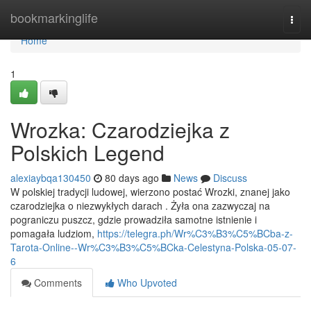
Home
bookmarkinglife
Togg
navi
Home
1
Wrozka: Czarodziejka z
Polskich Legend
alexiaybqa130450
80 days ago
News
Discuss
W polskiej tradycji ludowej, wierzono postać Wrozki, znanej jako
czarodziejka o niezwykłych darach . Żyła ona zazwyczaj na
pograniczu puszcz, gdzie prowadziła samotne istnienie i
pomagała ludziom,
https://telegra.ph/Wr%C3%B3%C5%BCba-z-
Tarota-Online--Wr%C3%B3%C5%BCka-Celestyna-Polska-05-07-
6
Comments
Who Upvoted