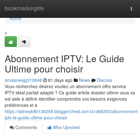
Home
bookmarkinglife
Togg
navi
Home
1
Abonnement IPTV: Le Guide
Ultime pour choisir
amaaneejg310848
81 days ago
News
Discuss
Vous recherchez désirez vouliez un abonnement offre service
IPTV idéal parfait adapté ? Ce guide article dossier ultime vous va
est aide à définir identifier comprendre vos besoins exigences
préférences et à
https://sidneybffe136259.bloggerchest.com/41466353/abonnement-
iptv-le-guide-ultime-pour-choisir
Comments
Who Upvoted