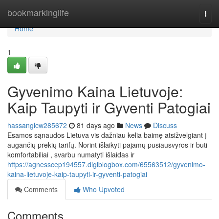
Home
bookmarkinglife
Togg
navi
Home
1
Gyvenimo Kaina Lietuvoje:
Kaip Taupyti ir Gyventi Patogiai
hassanglcw285672
81 days ago
News
Discuss
Esamos sąnaudos Lietuva vis dažniau kelia baimę atsižvelgiant į
augančių prekių tarifų. Norint išlaikyti pajamų pusiausvyros ir būti
komfortabiliai , svarbu numatyti išlaidas ir
https://agnesscep194557.digiblogbox.com/65563512/gyvenimo-
kaina-lietuvoje-kaip-taupyti-ir-gyventi-patogiai
Comments
Who Upvoted
Comments