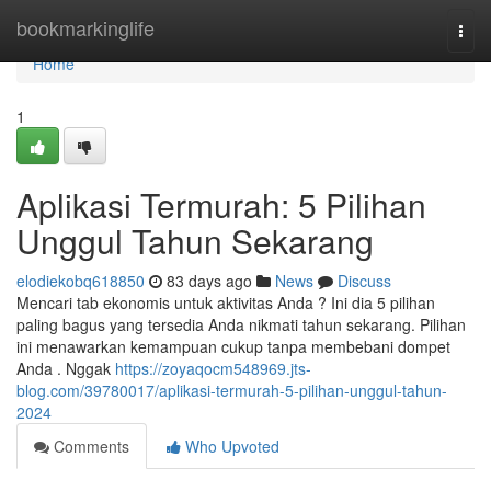
Home
bookmarkinglife
Togg
navi
Home
1
Aplikasi Termurah: 5 Pilihan
Unggul Tahun Sekarang
elodiekobq618850
83 days ago
News
Discuss
Mencari tab ekonomis untuk aktivitas Anda ? Ini dia 5 pilihan
paling bagus yang tersedia Anda nikmati tahun sekarang. Pilihan
ini menawarkan kemampuan cukup tanpa membebani dompet
Anda . Nggak
https://zoyaqocm548969.jts-
blog.com/39780017/aplikasi-termurah-5-pilihan-unggul-tahun-
2024
Comments
Who Upvoted