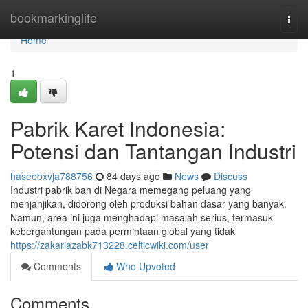
Home
bookmarkinglife
Togg
navi
Home
1
Pabrik Karet Indonesia:
Potensi dan Tantangan Industri
haseebxvja788756
84 days ago
News
Discuss
Industri pabrik ban di Negara memegang peluang yang
menjanjikan, didorong oleh produksi bahan dasar yang banyak.
Namun, area ini juga menghadapi masalah serius, termasuk
kebergantungan pada permintaan global yang tidak
https://zakariazabk713228.celticwiki.com/user
Comments
Who Upvoted
Comments