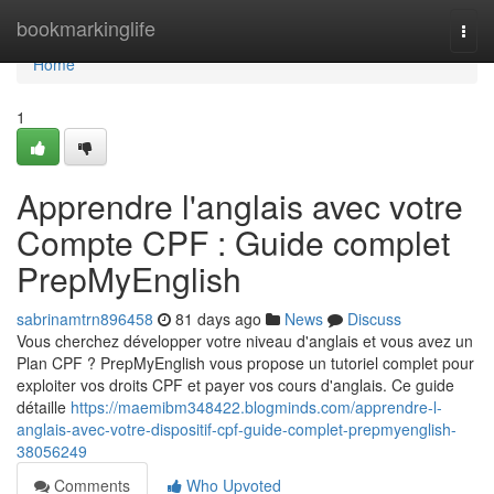
Home
bookmarkinglife
Togg
navi
Home
1
Apprendre l'anglais avec votre
Compte CPF : Guide complet
PrepMyEnglish
sabrinamtrn896458
81 days ago
News
Discuss
Vous cherchez développer votre niveau d'anglais et vous avez un
Plan CPF ? PrepMyEnglish vous propose un tutoriel complet pour
exploiter vos droits CPF et payer vos cours d'anglais. Ce guide
détaille
https://maemibm348422.blogminds.com/apprendre-l-
anglais-avec-votre-dispositif-cpf-guide-complet-prepmyenglish-
38056249
Comments
Who Upvoted