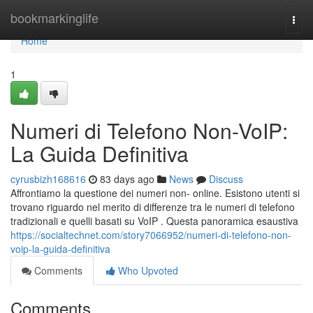
Home
bookmarkinglife
Togg
navi
Home
1
Numeri di Telefono Non-VoIP:
La Guida Definitiva
cyrusbizh168616
83 days ago
News
Discuss
Affrontiamo la questione dei numeri non- online. Esistono utenti si
trovano riguardo nel merito di differenze tra le numeri di telefono
tradizionali e quelli basati su VoIP . Questa panoramica esaustiva
https://socialtechnet.com/story7066952/numeri-di-telefono-non-
voip-la-guida-definitiva
Comments
Who Upvoted
Comments