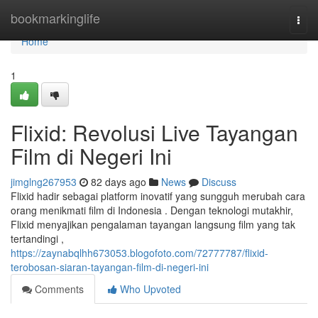
Home
bookmarkinglife
Togg
navi
Home
1
Flixid: Revolusi Live Tayangan
Film di Negeri Ini
jimglng267953
82 days ago
News
Discuss
Flixid hadir sebagai platform inovatif yang sungguh merubah cara
orang menikmati film di Indonesia . Dengan teknologi mutakhir,
Flixid menyajikan pengalaman tayangan langsung film yang tak
tertandingi ,
https://zaynabqlhh673053.blogofoto.com/72777787/flixid-
terobosan-siaran-tayangan-film-di-negeri-ini
Comments
Who Upvoted