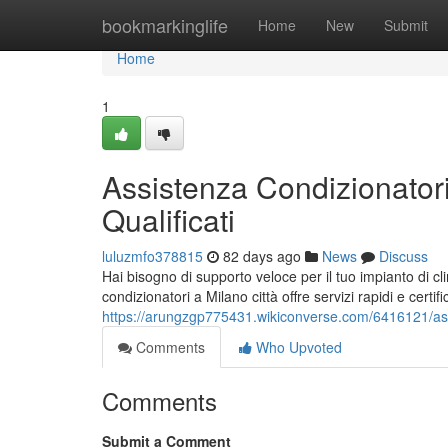
Home
bookmarkinglife
Home
New
Submit
Home
1
Assistenza Condizionatori
Qualificati
luluzmfo378815
82 days ago
News
Discuss
Hai bisogno di supporto veloce per il tuo impianto di c
condizionatori a Milano città offre servizi rapidi e certif
https://arungzgp775431.wikiconverse.com/6416121/assi
Comments
Who Upvoted
Comments
Submit a Comment