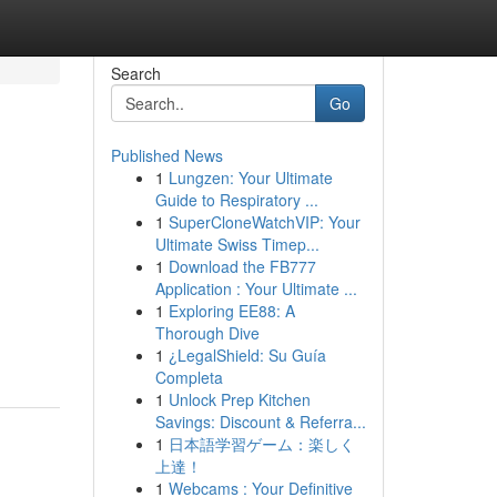
Search
Go
Published News
1
Lungzen: Your Ultimate
Guide to Respiratory ...
1
SuperCloneWatchVIP: Your
Ultimate Swiss Timep...
1
Download the FB777
Application : Your Ultimate ...
1
Exploring EE88: A
Thorough Dive
1
¿LegalShield: Su Guía
Completa
1
Unlock Prep Kitchen
Savings: Discount & Referra...
1
日本語学習ゲーム：楽しく
上達！
1
Webcams : Your Definitive