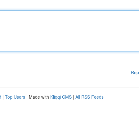
Rep
d
|
Top Users
| Made with
Kliqqi CMS
|
All RSS Feeds