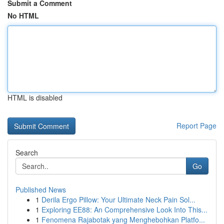
Submit a Comment
No HTML
HTML is disabled
Report Page
Search
Go
Published News
1
Derila Ergo Pillow: Your Ultimate Neck Pain Sol...
1
Exploring EE88: An Comprehensive Look Into This...
1
Fenomena Rajabotak yang Menghebohkan Platfo...