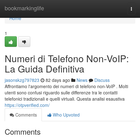
Home
bookmarkinglife
Togg
navi
Home
1
Numeri di Telefono Non-VoIP:
La Guida Definitiva
jasonskzg797823
82 days ago
News
Discuss
Affrontiamo l'argomento dei numeri di telefono non-VoIP . Molti
utenti sono confusi riguardo sulle differenze tra le contatti
telefonici tradizionali e quelli virtuali. Questa analisi esaustiva
https://otpverified.com/
Comments
Who Upvoted
Comments