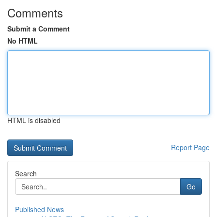
Comments
Submit a Comment
No HTML
HTML is disabled
Report Page
Search
Go
Published News