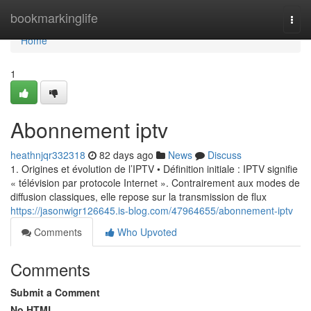
Home
bookmarkinglife
Togg
navi
Home
1
Abonnement iptv
heathnjqr332318
82 days ago
News
Discuss
1. Origines et évolution de l’IPTV • Définition initiale : IPTV signifie
« télévision par protocole Internet ». Contrairement aux modes de
diffusion classiques, elle repose sur la transmission de flux
https://jasonwigr126645.is-blog.com/47964655/abonnement-iptv
Comments
Who Upvoted
Comments
Submit a Comment
No HTML