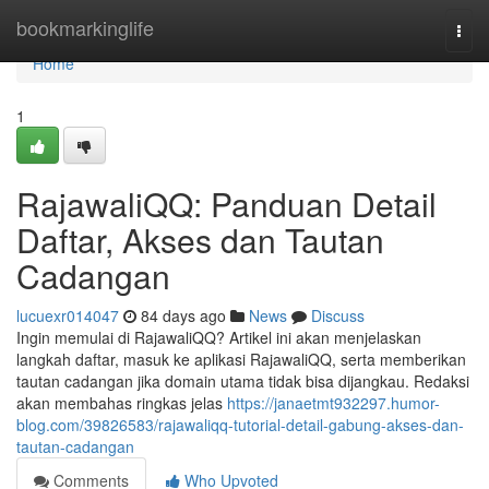
Home
bookmarkinglife
Togg
navi
Home
1
RajawaliQQ: Panduan Detail
Daftar, Akses dan Tautan
Cadangan
lucuexr014047
84 days ago
News
Discuss
Ingin memulai di RajawaliQQ? Artikel ini akan menjelaskan
langkah daftar, masuk ke aplikasi RajawaliQQ, serta memberikan
tautan cadangan jika domain utama tidak bisa dijangkau. Redaksi
akan membahas ringkas jelas
https://janaetmt932297.humor-
blog.com/39826583/rajawaliqq-tutorial-detail-gabung-akses-dan-
tautan-cadangan
Comments
Who Upvoted