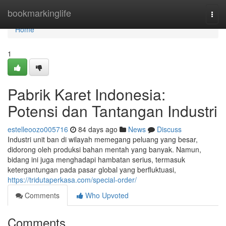
Home
bookmarkinglife
Togg
navi
Home
1
Pabrik Karet Indonesia:
Potensi dan Tantangan Industri
estelleoozo005716
84 days ago
News
Discuss
Industri unit ban di wilayah memegang peluang yang besar,
didorong oleh produksi bahan mentah yang banyak. Namun,
bidang ini juga menghadapi hambatan serius, termasuk
ketergantungan pada pasar global yang berfluktuasi,
https://tridutaperkasa.com/special-order/
Comments
Who Upvoted
Comments