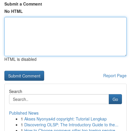
Submit a Comment
No HTML
HTML is disabled
Report Page
Search
Go
Published News
1
Akses Nyonya4d copyright: Tutorial Lengkap
1
Discovering OLSP: The Introductory Guide to the...
1
How to Choose pompeys pillar top towing service...