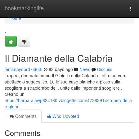
Home
bookmarkinglife
Togg
navi
Home
1
Il Diamante della Calabria
jemimaydbr374645
82 days ago
News
Discuss
Tropea, rinomata come Il Gioiello della Calabria , offre un vero
spettacolo suggestivo. Le le sue case bianche a picco sulla
scogliera a strapiombo del , unite dalle imponenti scogliere ,
creano un
https://barbaralawp624160.vblogetin.com/47382914/tropea-della-
regione
Comments
Who Upvoted
Comments