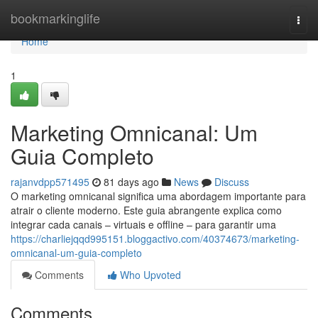
Home
bookmarkinglife
Togg
navi
Home
1
Marketing Omnicanal: Um
Guia Completo
rajanvdpp571495
81 days ago
News
Discuss
O marketing omnicanal significa uma abordagem importante para
atrair o cliente moderno. Este guia abrangente explica como
integrar cada canais – virtuais e offline – para garantir uma
https://charliejqqd995151.bloggactivo.com/40374673/marketing-
omnicanal-um-guia-completo
Comments
Who Upvoted
Comments