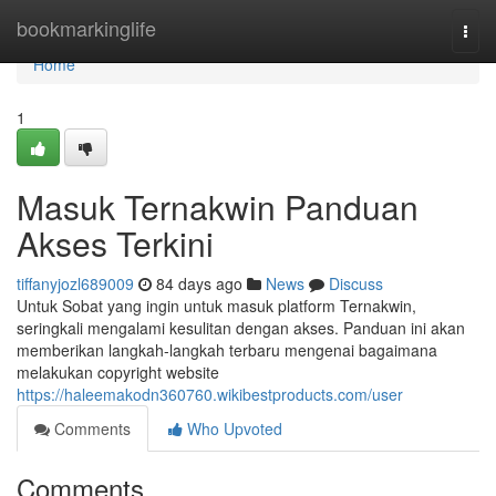
Home
bookmarkinglife
Togg
navi
Home
1
Masuk Ternakwin Panduan
Akses Terkini
tiffanyjozl689009
84 days ago
News
Discuss
Untuk Sobat yang ingin untuk masuk platform Ternakwin,
seringkali mengalami kesulitan dengan akses. Panduan ini akan
memberikan langkah-langkah terbaru mengenai bagaimana
melakukan copyright website
https://haleemakodn360760.wikibestproducts.com/user
Comments
Who Upvoted
Comments