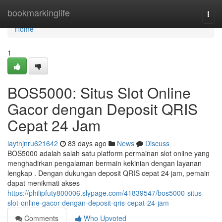
Home
bookmarkinglife
Togg
navi
Home
1
BOS5000: Situs Slot Online
Gacor dengan Deposit QRIS
Cepat 24 Jam
laytnjnru621642
83 days ago
News
Discuss
BOS5000 adalah salah satu platform permainan slot online yang
menghadirkan pengalaman bermain kekinian dengan layanan
lengkap . Dengan dukungan deposit QRIS cepat 24 jam, pemain
dapat menikmati akses
https://philipfuty800006.slypage.com/41839547/bos5000-situs-
slot-online-gacor-dengan-deposit-qris-cepat-24-jam
Comments
Who Upvoted