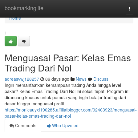
Home
bookmarkinglife
Togg
navi
Home
1
Menguasai Pasar: Kelas Emas
Trading Dari Nol
adreasvwj128257
86 days ago
News
Discuss
Ingin memanfaatkan kemampuan trading Anda hingga level
pakar? Kelas Emas Trading Dari Nol ini solusi tepat! Program ini
dirancang khusus untuk pemula yang ingin belajar trading dari
dasar hingga menguasai profit.
https://monicauyxf190285.affiliatblogger.com/92463923/menguasai-
pasar-kelas-emas-trading-dari-nol
Comments
Who Upvoted