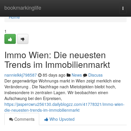
Home
bookmarkinglife
Togg
navi
Home
1
Immo Wien: Die neuesten
Trends im Immobilienmarkt
nannielkkj798587
85 days ago
News
Discuss
Der gegenwärtige Wohnungs markt in Wien zeigt merklich eine
Veränderung . Die Nachfrage nach Mietobjekten bleibt hoch,
insbesondere in zentralen Lagen. Wir beobachten einen
Aufschwung bei den Erpreisen,
https://jaspercwru256130.dailyblogzz.com/41778321/immo-wien-
die-neuesten-trends-im-immobilienmarkt
Comments
Who Upvoted