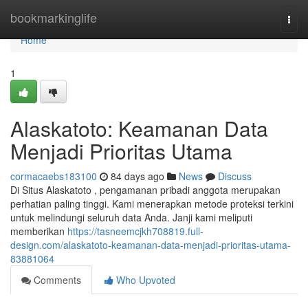
Home
bookmarkinglife
Togg
navi
Home
1
Alaskatoto: Keamanan Data
Menjadi Prioritas Utama
cormacaebs183100
84 days ago
News
Discuss
Di Situs Alaskatoto , pengamanan pribadi anggota merupakan
perhatian paling tinggi. Kami menerapkan metode proteksi terkini
untuk melindungi seluruh data Anda. Janji kami meliputi
memberikan
https://tasneemcjkh708819.full-
design.com/alaskatoto-keamanan-data-menjadi-prioritas-utama-
83881064
Comments
Who Upvoted