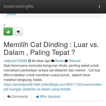
Home
bookmarkinglife
Togg
navi
Home
1
Memilih Cat Dinding : Luar vs.
Dalam , Paling Tepat ?
nellpxpk735388
84 days ago
News
Discuss
Saat berencana memulas bangunan Anda, penting sekali untuk
memahami perbedaan antara cat eksterior dan interior . Cat luar
diformulasikan untuk menahan cuaca buruk , seperti sinar
matahari langsung, badai,
https://janiceljam681498.collectblogs.com/85571782/menentukan-
cat-ruangan-eksterior-vs-dalam-yang-terbaik
Comments
Who Upvoted