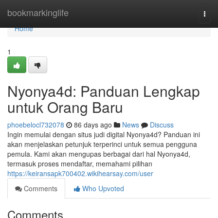
Home
bookmarkinglife
Togg
navi
Home
1
Nyonya4d: Panduan Lengkap
untuk Orang Baru
phoebelocl732078
86 days ago
News
Discuss
Ingin memulai dengan situs judi digital Nyonya4d? Panduan ini
akan menjelaskan petunjuk terperinci untuk semua pengguna
pemula. Kami akan mengupas berbagai dari hal Nyonya4d,
termasuk proses mendaftar, memahami pilihan
https://keiransapk700402.wikihearsay.com/user
Comments
Who Upvoted
Comments