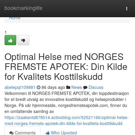
Home
bookmarkinglife
Togg
navi
Home
1
Optimal Helse med NORGES
FREMSTE APOTEK: Din Kilde
for Kvalitets Kosttilskudd
abelepqt109881
86 days ago
News
Discuss
Velkommen til NORGES FREMSTE APOTEK, din toppdestinasjon
for et bredt utvalg av innovative kosttilskudd og helseprodukter i
Norge. På vår hjemmeside, norgesfremsteapotek.com, finner du
en omfattende samling av
https://izaaksntd878014.activoblog.com/52521166/optimal-helse-
med-norges-fremste-apotek-din-kilde-for-kvalitets-kosttilskudd
Comments
Who Upvoted