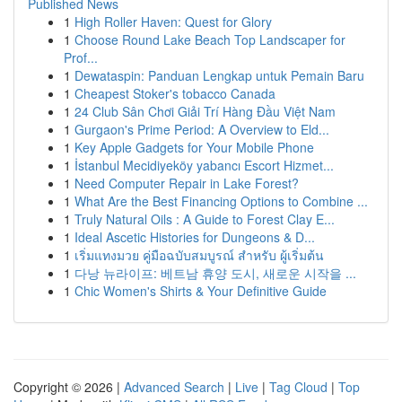
Published News
1
High Roller Haven: Quest for Glory
1
Choose Round Lake Beach Top Landscaper for
Prof...
1
Dewataspin: Panduan Lengkap untuk Pemain Baru
1
Cheapest Stoker's tobacco Canada
1
24 Club Sân Chơi Giải Trí Hàng Đầu Việt Nam
1
Gurgaon's Prime Period: A Overview to Eld...
1
Key Apple Gadgets for Your Mobile Phone
1
İstanbul Mecidiyeköy yabancı Escort Hizmet...
1
Need Computer Repair in Lake Forest?
1
What Are the Best Financing Options to Combine ...
1
Truly Natural Oils : A Guide to Forest Clay E...
1
Ideal Ascetic Histories for Dungeons & D...
1
เริ่มแทงมวย คู่มือฉบับสมบูรณ์ สำหรับ ผู้เริ่มต้น
1
다낭 뉴라이프: 베트남 휴양 도시, 새로운 시작을 ...
1
Chic Women's Shirts & Your Definitive Guide
Copyright © 2026 |
Advanced Search
|
Live
|
Tag Cloud
|
Top