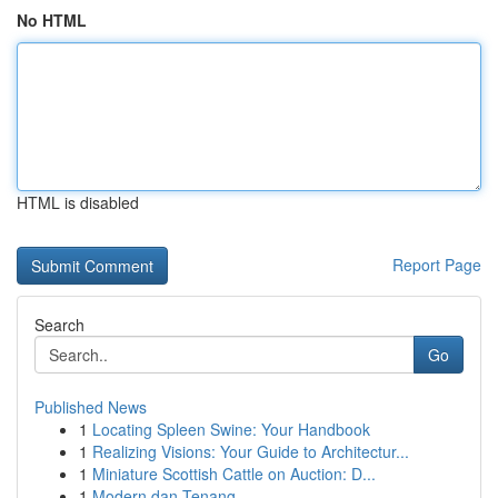
No HTML
HTML is disabled
Report Page
Search
Go
Published News
1
Locating Spleen Swine: Your Handbook
1
Realizing Visions: Your Guide to Architectur...
1
Miniature Scottish Cattle on Auction: D...
1
Modern dan Tenang