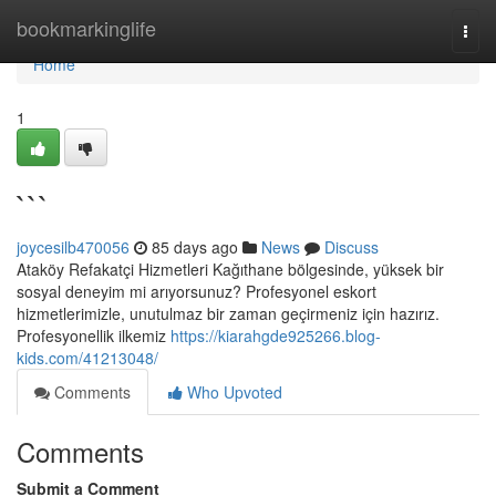
Home
bookmarkinglife
Togg
navi
Home
1
```
joycesilb470056
85 days ago
News
Discuss
Ataköy Refakatçi Hizmetleri Kağıthane bölgesinde, yüksek bir
sosyal deneyim mi arıyorsunuz? Profesyonel eskort
hizmetlerimizle, unutulmaz bir zaman geçirmeniz için hazırız.
Profesyonellik ilkemiz
https://kiarahgde925266.blog-
kids.com/41213048/
Comments
Who Upvoted
Comments
Submit a Comment