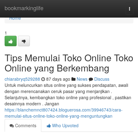
Home
bookmarkinglife
Togg
navi
Home
1
Tips Memulai Toko Online Toko
Online yang Berkembang
chiarabryq529288
87 days ago
News
Discuss
Untuk meluncurkan situs online yang sukses pendapatan, awali
dengan merencanakan ceruk pasar yang menjanjikan .
Selanjutnya, kembangkan toko online yang profesional , pastikan
desainnya modern . Jangan
https://blanchemnct807424.bloguerosa.com/39946743/cara-
memulai-situs-online-toko-online-yang-menguntungkan
Comments
Who Upvoted