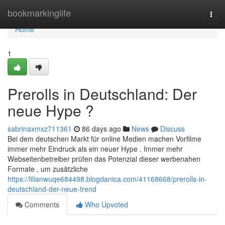
Home
bookmarkinglife
Togg
navi
Home
1
Prerolls in Deutschland: Der
neue Hype ?
sabrinaxmxz711361
86 days ago
News
Discuss
Bei dem deutschen Markt für online Medien machen Vorfilme
immer mehr Eindruck als ein neuer Hype . Immer mehr
Webseitenbetreiber prüfen das Potenzial dieser werbenahen
Formate , um zusätzliche
https://lilianwuqe684498.blogdanica.com/41168668/prerolls-in-
deutschland-der-neue-trend
Comments
Who Upvoted