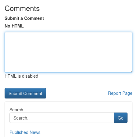
Comments
Submit a Comment
No HTML
HTML is disabled
Report Page
Search
Go
Published News