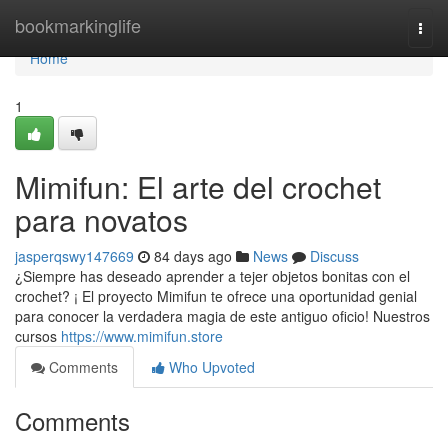
Home
bookmarkinglife
Togg
navi
Home
1
Mimifun: El arte del crochet
para novatos
jasperqswy147669
84 days ago
News
Discuss
¿Siempre has deseado aprender a tejer objetos bonitas con el
crochet? ¡ El proyecto Mimifun te ofrece una oportunidad genial
para conocer la verdadera magia de este antiguo oficio! Nuestros
cursos
https://www.mimifun.store
Comments
Who Upvoted
Comments