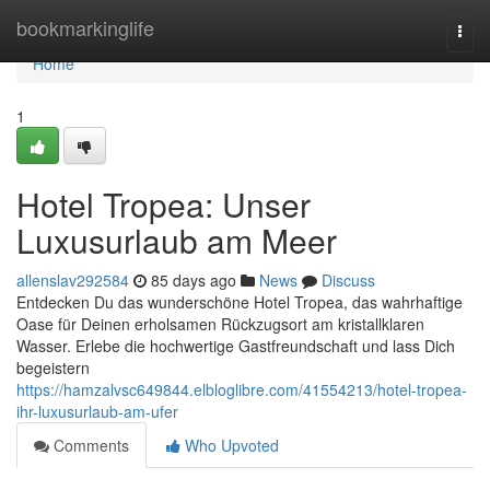
Home
bookmarkinglife
Togg
navi
Home
1
Hotel Tropea: Unser
Luxusurlaub am Meer
allenslav292584
85 days ago
News
Discuss
Entdecken Du das wunderschöne Hotel Tropea, das wahrhaftige
Oase für Deinen erholsamen Rückzugsort am kristallklaren
Wasser. Erlebe die hochwertige Gastfreundschaft und lass Dich
begeistern
https://hamzalvsc649844.elbloglibre.com/41554213/hotel-tropea-
ihr-luxusurlaub-am-ufer
Comments
Who Upvoted