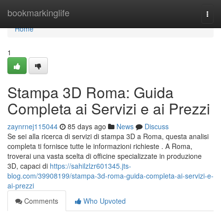
Home
bookmarkinglife
Togg
navi
Home
1
Stampa 3D Roma: Guida
Completa ai Servizi e ai Prezzi
zaynrnej115044
85 days ago
News
Discuss
Se sei alla ricerca di servizi di stampa 3D a Roma, questa analisi
completa ti fornisce tutte le informazioni richieste . A Roma,
troverai una vasta scelta di officine specializzate in produzione
3D, capaci di
https://sahilzlzr601345.jts-
blog.com/39908199/stampa-3d-roma-guida-completa-ai-servizi-e-
ai-prezzi
Comments
Who Upvoted