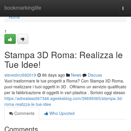
Home
bookmarkinglife
Togg
navi
Home
1
Stampa 3D Roma: Realizza le
Tue Idee!
stevedxrz682019
86 days ago
News
Discuss
Vuoi trasformare le tue progetti a Roma? Con Stampa 3D Roma,
puoi realizzare i tuoi oggetti in 3D . Offriamo un servizio qualificato
per la fabbricazione di oggetti in vari plastica . Scrivici oggi stesso
https://adrealass567346.ageeksblog.com/39699365/stampa-3d-
roma-realizza-le-tue-idee
Comments
Who Upvoted
Comments