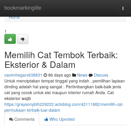
Home
bookmarkinglife
Togg
navi
Home
1
Memilih Cat Tembok Terbaik:
Eksterior & Dalam
caoimhegarx638831
86 days ago
News
Discuss
Untuk menciptakan tempat tinggal yang indah , pemilihan lapisan
dinding adalah hal yang sangat . Pertimbangkan baik-baik jenis
cat yang cocok untuk sisi maupun interior rumah Anda. Cat
eksterior wajib
https://graysonybth229222.actoblog.com/42111882/memilih-cat-
permukaan-terbaik-luar-dalam
Comments
Who Upvoted