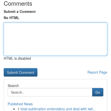
Comments
Submit a Comment
No HTML
HTML is disabled
Report Page
Search
Go
Published News
1
total sublimation embroidery and deal with twil...