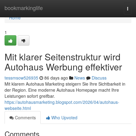
Home
bookmarkinglife
Togg
navi
Home
1
Mit klarer Seitenstruktur wird
Autohaus Werbung effektiver
tessmsow526935
86 days ago
News
Discuss
Mit klarem Autohaus Marketing steigern Sie Ihre Sichtbarkeit in
der Region. Eine moderne Autohaus Homepage macht Ihre
Leistungen sofort greifbar.
https://autohausmarketing.blogspot.com/2026/04/autohaus-
webseite.html
Comments
Who Upvoted
Comments