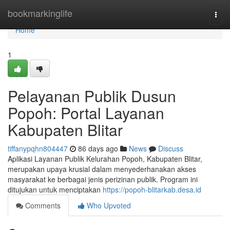
Home
bookmarkinglife
Togg
navi
Home
1
Pelayanan Publik Dusun
Popoh: Portal Layanan
Kabupaten Blitar
tiffanypqhn804447
86 days ago
News
Discuss
Aplikasi Layanan Publik Kelurahan Popoh, Kabupaten Blitar,
merupakan upaya krusial dalam menyederhanakan akses
masyarakat ke berbagai jenis perizinan publik. Program ini
ditujukan untuk menciptakan
https://popoh-blitarkab.desa.id
Comments
Who Upvoted