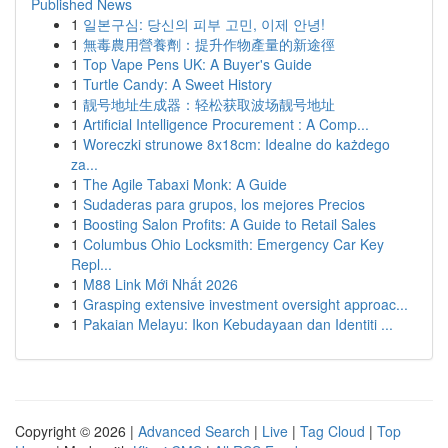
Published News
1
일본구심: 당신의 피부 고민, 이제 안녕!
1
無毒農用營養劑：提升作物產量的新途徑
1
Top Vape Pens UK: A Buyer's Guide
1
Turtle Candy: A Sweet History
1
靓号地址生成器：轻松获取波场靓号地址
1
Artificial Intelligence Procurement : A Comp...
1
Woreczki strunowe 8x18cm: Idealne do każdego
za...
1
The Agile Tabaxi Monk: A Guide
1
Sudaderas para grupos, los mejores Precios
1
Boosting Salon Profits: A Guide to Retail Sales
1
Columbus Ohio Locksmith: Emergency Car Key
Repl...
1
M88 Link Mới Nhất 2026
1
Grasping extensive investment oversight approac...
1
Pakaian Melayu: Ikon Kebudayaan dan Identiti ...
Copyright © 2026 |
Advanced Search
|
Live
|
Tag Cloud
|
Top