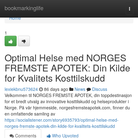
Home
bookmarkinglife
Togg
navi
Home
1
Optimal Helse med NORGES
FREMSTE APOTEK: Din Kilde
for Kvalitets Kosttilskudd
lexiekbnu573624
86 days ago
News
Discuss
Velkommen til NORGES FREMSTE APOTEK, din toppdestinasjon
for et bredt utvalg av innovative kosttilskudd og helseprodukter i
Norge. På vår hjemmeside, norgesfremsteapotek.com, finner du
en omfattende samling av
https://socialistener.com/story6935793/optimal-helse-med-
norges-fremste-apotek-din-kilde-for-kvalitets-kosttilskudd
Comments
Who Upvoted