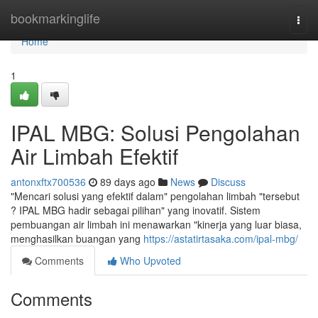
Home
bookmarkinglife
Togg
navi
Home
1
IPAL MBG: Solusi Pengolahan
Air Limbah Efektif
antonxftx700536
89 days ago
News
Discuss
"Mencari solusi yang efektif dalam" pengolahan limbah "tersebut
? IPAL MBG hadir sebagai pilihan" yang inovatif. Sistem
pembuangan air limbah ini menawarkan "kinerja yang luar biasa,
menghasilkan buangan yang
https://astatirtasaka.com/ipal-mbg/
Comments
Who Upvoted
Comments