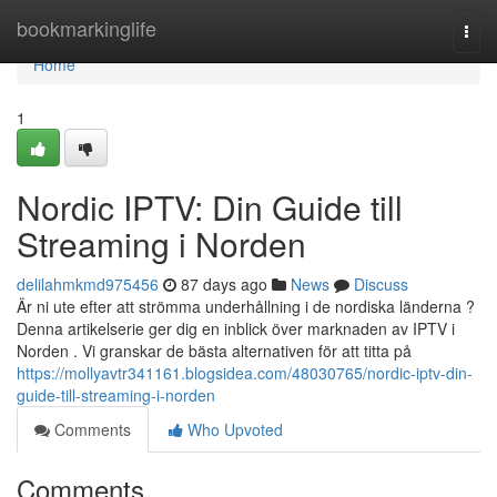
Home
bookmarkinglife
Togg
navi
Home
1
Nordic IPTV: Din Guide till
Streaming i Norden
delilahmkmd975456
87 days ago
News
Discuss
Är ni ute efter att strömma underhållning i de nordiska länderna ?
Denna artikelserie ger dig en inblick över marknaden av IPTV i
Norden . Vi granskar de bästa alternativen för att titta på
https://mollyavtr341161.blogsidea.com/48030765/nordic-iptv-din-
guide-till-streaming-i-norden
Comments
Who Upvoted
Comments