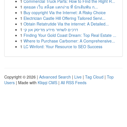
1
Commercial Truck Parts: How to Find the Right R...
1
สุดยอด เว็บ สล็อต แตกง่าย ที่ นักเดิมพัน ก...
1
Buy copyright Via the Internet: A Risky Choice
1
Electrician Castle Hill Offering Tailored Servi...
1
Obtain Retatrutide Via the internet: A Detailed...
1
דרכים לשחזר מידע מדיסק און קי
1
Finding Your Gold Coast Dream: Top Real Estate ...
1
Where to Purchase Carbomer: A Comprehensive...
1
LC Winford: Your Resource to SEO Success
Copyright © 2026 |
Advanced Search
|
Live
|
Tag Cloud
|
Top
Users
| Made with
Kliqqi CMS
|
All RSS Feeds