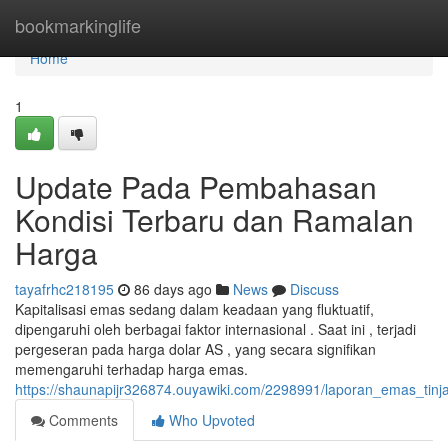
Home
bookmarkinglife
Home
1
Update Pada Pembahasan
Kondisi Terbaru dan Ramalan
Harga
tayafrhc218195
86 days ago
News
Discuss
Kapitalisasi emas sedang dalam keadaan yang fluktuatif,
dipengaruhi oleh berbagai faktor internasional . Saat ini , terjadi
pergeseran pada harga dolar AS , yang secara signifikan
memengaruhi terhadap harga emas.
https://shaunapijr326874.ouyawiki.com/2298991/laporan_emas_tinj
Comments
Who Upvoted