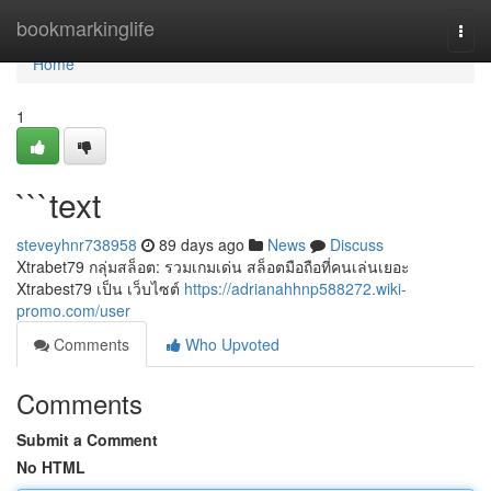
Home
bookmarkinglife
Togg
navi
Home
1
```text
steveyhnr738958
89 days ago
News
Discuss
Xtrabet79 กลุ่มสล็อต: รวมเกมเด่น สล็อตมือถือที่คนเล่นเยอะ
Xtrabest79 เป็น เว็บไซต์
https://adrianahhnp588272.wiki-
promo.com/user
Comments
Who Upvoted
Comments
Submit a Comment
No HTML