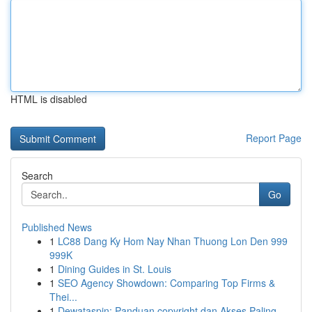
HTML is disabled
Report Page
Search
Go
Published News
1
LC88 Dang Ky Hom Nay Nhan Thuong Lon Den 999
999K
1
Dining Guides in St. Louis
1
SEO Agency Showdown: Comparing Top Firms &
Thei...
1
Dewataspin: Panduan copyright dan Akses Paling...