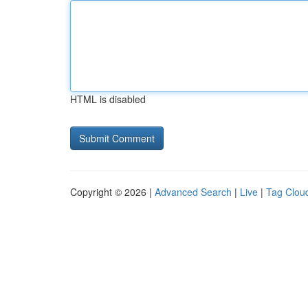
HTML is disabled
Copyright © 2026 |
Advanced Search
|
Live
|
Tag Clou