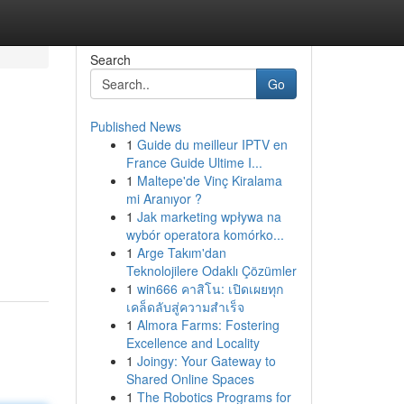
Search
Go
Published News
1
Guide du meilleur IPTV en
France Guide Ultime I...
1
Maltepe'de Vinç Kiralama
mi Aranıyor ?
1
Jak marketing wpływa na
wybór operatora komórko...
1
Arge Takım'dan
Teknolojilere Odaklı Çözümler
1
win666 คาสิโน: เปิดเผยทุก
เคล็ดลับสู่ความสำเร็จ
1
Almora Farms: Fostering
Excellence and Locality
1
Joingy: Your Gateway to
Shared Online Spaces
1
The Robotics Programs for