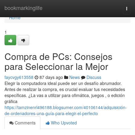
Home
bookmarkinglife
Togg
navi
Home
1
Compra de PCs: Consejos
para Seleccionar la Mejor
faycvgy613558
87 days ago
News
Discuss
Elegir la computadora ideal puede ser un desafío abrumador.
Antes de realizar la compra, es crucial evaluar tus necesidades
específicas. ¿La vas a utilizar para ofimática, juegos , o edición
gráfica
https://tamzinenrl496188.blogsumer.com/40106144/adquisición-
de-ordenadores-una-guía-para-elegir-el-perfecto
Comments
Who Upvoted