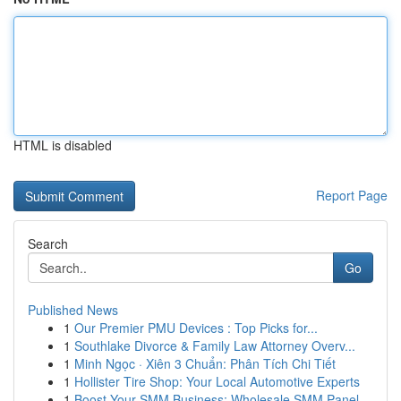
HTML is disabled
Report Page
Search
Go
Published News
1
Our Premier PMU Devices : Top Picks for...
1
Southlake Divorce & Family Law Attorney Overv...
1
Minh Ngọc · Xiên 3 Chuẩn: Phân Tích Chi Tiết
1
Hollister Tire Shop: Your Local Automotive Experts
1
Boost Your SMM Business: Wholesale SMM Panel