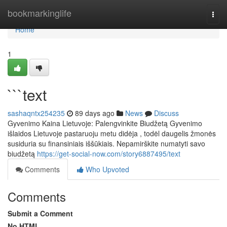
Home
bookmarkinglife
Togg
navi
Home
1
```text
sashaqntx254235
89 days ago
News
Discuss
Gyvenimo Kaina Lietuvoje: Palengvinkite Biudžetą Gyvenimo
išlaidos Lietuvoje pastaruoju metu didėja , todėl daugelis žmonės
susiduria su finansiniais iššūkiais. Nepamirškite numatyti savo
biudžetą
https://get-social-now.com/story6887495/text
Comments
Who Upvoted
Comments
Submit a Comment
No HTML