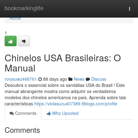
Home
bookmarkinglife
Togg
navi
Home
1
Chinelos USA Brasileiras: O
Manual
rorysuwz468761
88 days ago
News
Discuss
Descubra o essencial sobre os sandálias USA do Brasil ! Este
manual abrangente mostra como adquirir os verdadeiros
modelos dos chinelos americanos na país. Aprenda sobre tais
características
https://violasuzu407389.ttblogs.com/profile
Comments
Who Upvoted
Comments