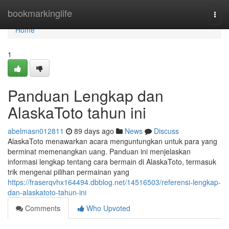
Home
bookmarkinglife
Togg
navi
Home
1
Panduan Lengkap dan
AlaskaToto tahun ini
abelmasn012811
89 days ago
News
Discuss
AlaskaToto menawarkan acara menguntungkan untuk para yang
berminat memenangkan uang. Panduan ini menjelaskan
informasi lengkap tentang cara bermain di AlaskaToto, termasuk
trik mengenai pilihan permainan yang
https://fraserqvhx164494.dbblog.net/14516503/referensi-lengkap-
dan-alaskatoto-tahun-ini
Comments
Who Upvoted